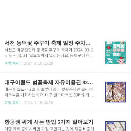
서천 동백꽃 주꾸미 축제 일정 주차장 숙소 알아보기
서천군 마량진항의 동백꽃 주꾸미 축제가 2024. 03. 1
6. 토 ~ 03. 31. 일요일까지 열리는데요. 동백꽃이 한창
인 3~4월에 서천 바다에서 주꾸미가 많이 잡히고 알이
여행 축제
2024. 3. 18. 15:28
꽉 찬 주꾸미를 만끽할 수 있으니 놓쳐서는 안 되는 서
천의 대표 축제입니다. 동백꽃과 주꾸미를 한 번에 만나
보실 수 있는 서천 동백꽃 주꾸미 축제 일정과 주차장,
대구이월드 벚꽃축제 자유이용권 83타워 할인구매 알아보기
숙소 정보를 안내해 드리도록 하겠습니다. 주말 오전 1
2시 넘어가면 주차 및 교통에 불편이 있을 수 있으니, 오
대구 이월드가 3월 16일부터 최대 벚꽃축제인 블라썸
전 11시 전에 방문하시는 것을 추천드립니다. [목차여
피크닉을 개최하는데요. 대구 랜드마크인 83타워의 벚
기] 동백꽃 주꾸미 축제 일정 마량리 동백나무숲에서는
꽃 길은 전국에서 찾아올 정도로 유명하죠. 벚꽃부터 시
여행 축제
2024. 3. 15. 00:20
붉은 동백꽃이 활짝 만개하고, 마량진항에서는 주꾸미
작해서 튤립 가든으로 이어지는 블라썸 피크닉은 봄 나
를 소재로 축제를 개최하고 있는데요. 축제장에서는 우
들이객들에게 최고의 봄꽃성지가 될 것이라고 생각되
리 아이들을 위한 어린이 주꾸미 낚시체험과 주꾸미
네요. 대구이월드에 오시면 꼭 83타워에 올라가 보시길
항공권 싸게 사는 방법 5가지 알아보기
시..
추천드립니다. 대구 전체 풍경을 한눈에 담으실 수 있으
며, 시간이 되신다면 저녁까지 계시는 것도 추천드립니
여행 계획 중이시라면 가장 고민되는 것이 지출 비중이