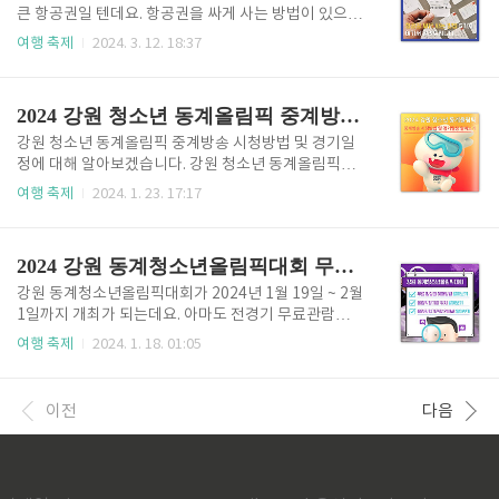
다. 대구이월드 전체에 불빛이 너무 아름답기 때문인데
큰 항공권일 텐데요. 항공권을 싸게 사는 방법이 있으니
요. 꼭 놓치지 마시고 포토존에서 추억도 챙겨가시길 바
여행 계획 중이시라면 꼭 살펴보고 구입하시길 바랍니
여행 축제
2024. 3. 12. 18:37
랍니다. 그럼 이월드 자유이용권 83타워 할인구매 방법
다. 이번 페이지에서는 항공권을 싸게 사는 방법 5가지
과 주차정보 등을 알아보도록 하겠습니다. [목차여기]
방법에 대해 소개해드리려고 합니다. 잠시 살펴보시기
대구이월드 벚꽃축제 대구이월드 벚꽃은 여의도보다 3
전에 국내 여행을 계획 중이시라면 각 지역의 숙박 또는
2024 강원 청소년 동계올림픽 중계방송 시청방법 및 경기일정 알아보기
배 많은 벚꽃 나무들이 이월드..
펜션, 꽃구경 갈만한 곳의 투어 가격을 할인된 가격으로
구경하실 수 있는데요. 놓쳐서는 안 되겠죠!! 국내 모든
강원 청소년 동계올림픽 중계방송 시청방법 및 경기일
지역의 봄꽃 개화 지도를 통해 국내 여행지를 한 곳에서
정에 대해 알아보겠습니다. 강원 청소년 동계올림픽이
한 번에 살펴보실 수 있으니 찾아보는 수고로움도 덜 하
성황리에 개최된 가운데, 세계적인 호평을 받았던 201
여행 축제
2024. 1. 23. 17:17
고 딱 5분이면 여행계획을 마치실 수 있겠습니다. 그럼
8년 평창 올림픽의 영광 못지 않은 또 한번의 성공을 자
아래 "꽃구경은 여기서"를 통해서 살펴보시길 바랍니
신하고 있는데요. 이 가운데 청소년 동계올림픽 경기 중
다. 꽃구경은 여기서👆 [목차여기] 최저가 비교방법 항
계방송을 놓치면 안되겠죠. 그래서 강원 청소년 동계올
2024 강원 동계청소년올림픽대회 무료 입장권 예매방법 및 경기장 위치 알아보기
공권을 저..
림픽 중계방송 시청방법과 경기일정에 대해 알아보았
습니다. 시간이 부족하신 분들은 아래 "동계올림픽 중
강원 동계청소년올림픽대회가 2024년 1월 19일 ~ 2월
계방송 시청"을 통해 바로 실시간 고화질로 청소년 동
1일까지 개최가 되는데요. 아마도 전경기 무료관람이
계올림픽을 시청하시면서 대한민국 청소년들을 응원해
가능하기에 직접 가서 청소년 올림픽 대회에 참여하고
여행 축제
2024. 1. 18. 01:05
주시길 바랍니다. 동계올림픽 중계방송 시청 > [목차여
즐기고자 하시는 분들이 많으실 것 같습니다. 그래서 무
기] 강원 청소년 동계올림픽 중계방송 시청방법 그럼 강
료 입장권 예매방법과 경기장 위치와 경기관람 안내서
원 청소년 동계올림픽 중계방송 시청방법에 대해 알려
3가지를 준비해 보았습니다. 살펴보기 전에 강원도에
이전
다음
드리겠습니다. 현재 여러 채널에서 강원..
가실 예정이시라면 디지털관광주민증을 꼭 발급받아
가시길 바랍니다. 5분이면 모바일로 바로 발급이 가능
하며, 강원지역 내의 할인혜택을 많이 받아보실 수 있습
니다. 디지털관광주밍증 발급방법에 대해서도 자세히